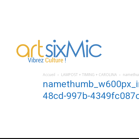
artsixMic
Accueil
LAMPOST + TIMING + CAROLINA
namethu
namethumb_w600px_i
48cd-997b-4349fc087