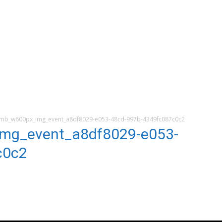
mb_w600px_img_event_a8df8029-e053-48cd-997b-4349fc087c0c2
mg_event_a8df8029-e053-
c0c2