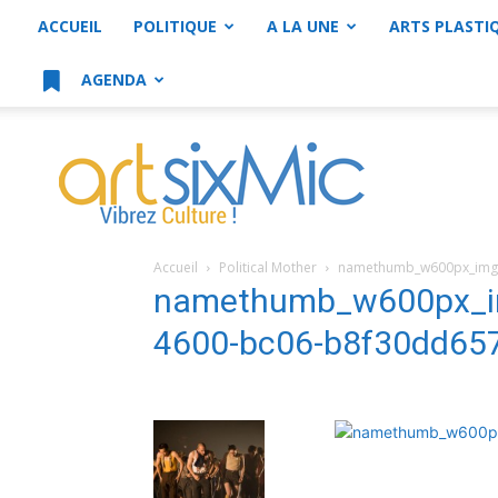
ACCUEIL
POLITIQUE
A LA UNE
ARTS PLASTI
AGENDA
artsixMic
Accueil
Political Mother
namethumb_w600px_img_
namethumb_w600px_im
4600-bc06-b8f30dd65