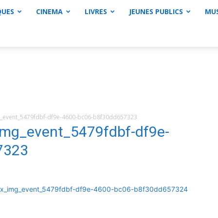
QUES
CINEMA
LIVRES
JEUNES PUBLICS
MU
event_5479fdbf-df9e-4600-bc06-b8f30dd657323
g_event_5479fdbf-df9e-
7323