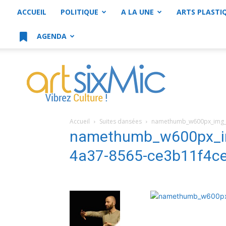
ACCUEIL
POLITIQUE
A LA UNE
ARTS PLASTI
AGENDA
artsixMic
Accueil
Suites dansées
namethumb_w600px_img_e
namethumb_w600px_i
4a37-8565-ce3b11f4c