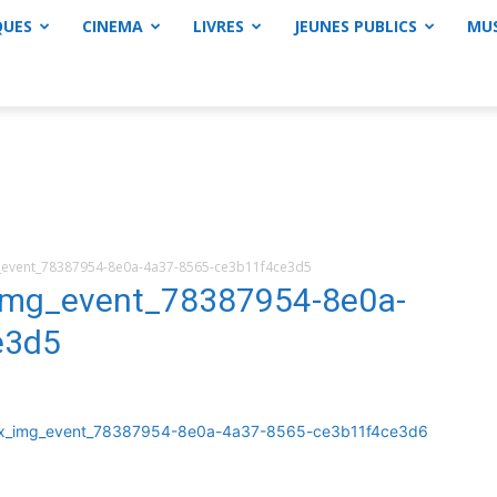
QUES
CINEMA
LIVRES
JEUNES PUBLICS
MU
vent_78387954-8e0a-4a37-8565-ce3b11f4ce3d5
mg_event_78387954-8e0a-
e3d5