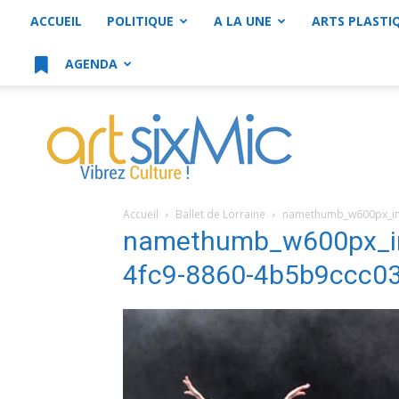
ACCUEIL
POLITIQUE
A LA UNE
ARTS PLASTI
AGENDA
artsixMic
Accueil
Ballet de Lorraine
namethumb_w600px_im
namethumb_w600px_i
4fc9-8860-4b5b9ccc0