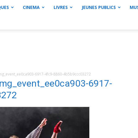
QUES
CINEMA
LIVRES
JEUNES PUBLICS
MU
g_event_ee0ca903-6917-4fc9-8860-4b5b9ccc03272
mg_event_ee0ca903-6917-
3272