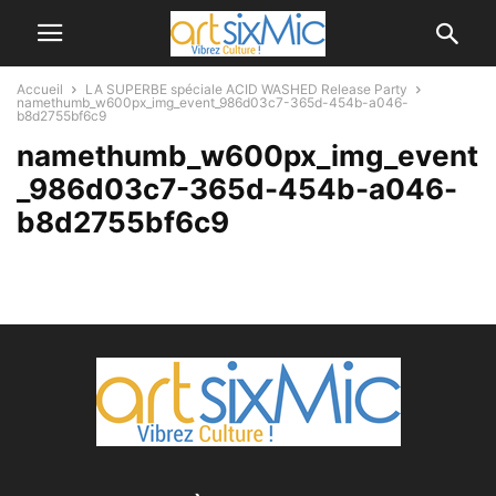
Accueil
LA SUPERBE spéciale ACID WASHED Release Party
namethumb_w600px_img_event_986d03c7-365d-454b-a046-
b8d2755bf6c9
namethumb_w600px_img_event
_986d03c7-365d-454b-a046-
b8d2755bf6c9