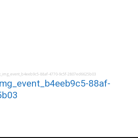
img_event_b4eeb9c5-88af-4770-9c5f-2807ed6625b03
g_event_b4eeb9c5-88af-
5b03