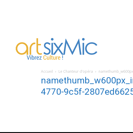
artsixMic
Accueil
Le Chanteur d’opéra
namethumb_w600px_
namethumb_w600px_im
4770-9c5f-2807ed662