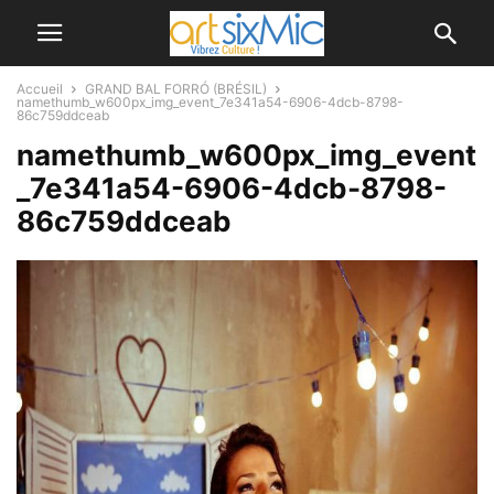
Accueil
GRAND BAL FORRÓ (BRÉSIL)
namethumb_w600px_img_event_7e341a54-6906-4dcb-8798-
86c759ddceab
namethumb_w600px_img_event
_7e341a54-6906-4dcb-8798-
86c759ddceab