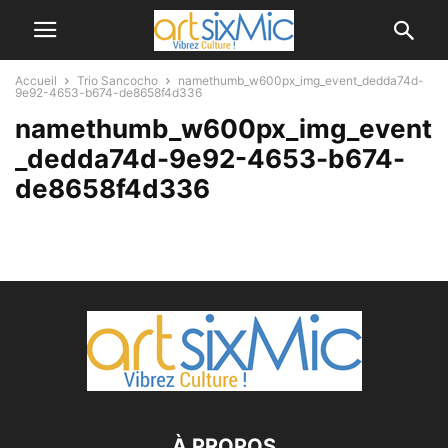
Accueil
Trio Sancocho
namethumb_w600px_img_event_dedda74d-
9e92-4653-b674-de8658f4d336
namethumb_w600px_img_event
_dedda74d-9e92-4653-b674-
de8658f4d336
À PROPOS