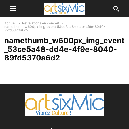
Accueil
Révélations en concert
namethumb_w600px_img_event_53ce5a48-dd4e-4f9e-8040-
89fd5370a6d2
namethumb_w600px_img_event
_53ce5a48-dd4e-4f9e-8040-
89fd5370a6d2