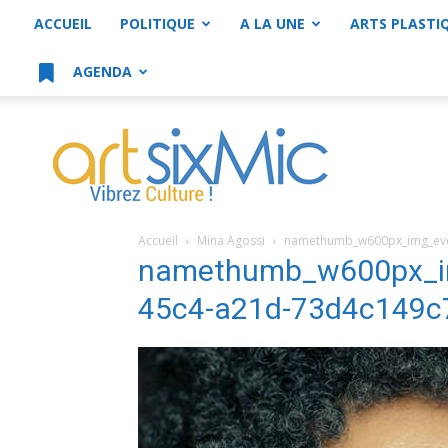
ACCUEIL
POLITIQUE
A LA UNE
ARTS PLASTI
AGENDA
artsixMic
Accueil
Mina Agossi
namethumb_w600px_img_eve
namethumb_w600px_i
45c4-a21d-73d4c149c