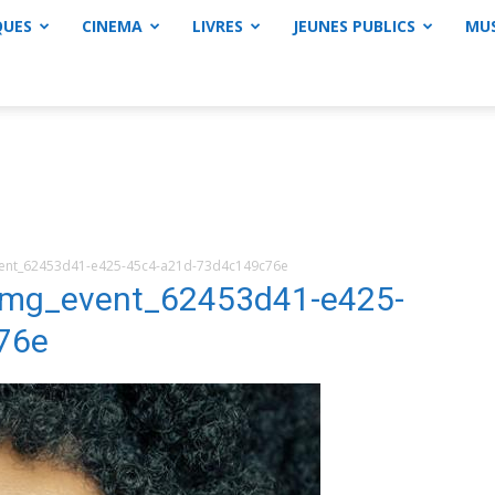
QUES
CINEMA
LIVRES
JEUNES PUBLICS
MU
nt_62453d41-e425-45c4-a21d-73d4c149c76e
mg_event_62453d41-e425-
76e