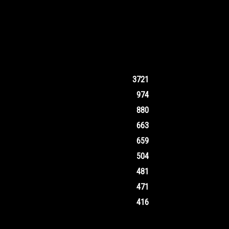
3721
974
880
663
659
504
481
471
416