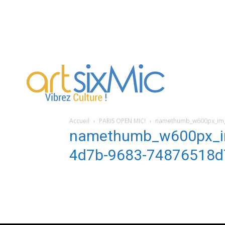
artsixMic
Accueil
PARIS OPEN MIC!
namethumb_w600px_img
namethumb_w600px_i
4d7b-9683-74876518d