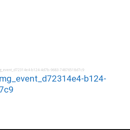
_event_d72314e4-b124-4d7b-9683-74876518d7c9
mg_event_d72314e4-b124-
7c9