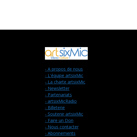
- A propos de nous
- L'équipe artsixMic
- La charte artsixMic
- Newsletter
- Partenariats
- artsixMicRadio
- Billeterie
- Soutenir artsixMic
- Faire un Don
- Nous contacter
- Abonnements