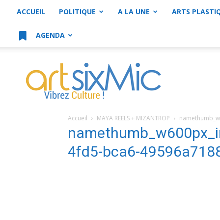
ACCUEIL
POLITIQUE
A LA UNE
ARTS PLASTI
AGENDA
artsixMic
Accueil
MAYA REELS + MIZANTROP
namethumb_w6
namethumb_w600px_i
4fd5-bca6-49596a718