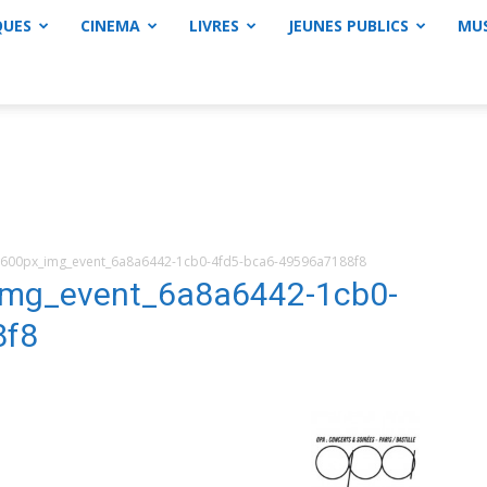
QUES
CINEMA
LIVRES
JEUNES PUBLICS
MU
00px_img_event_6a8a6442-1cb0-4fd5-bca6-49596a7188f8
mg_event_6a8a6442-1cb0-
8f8