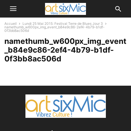
Accueil
Lundi 25 Mai 2015: Festival Terre de Blues Jour 3
namethumb_w600px_img_event_b84e9c86-2ef4-4b79-b1df-
0f3bb8ac506d
namethumb_w600px_img_event
_b84e9c86-2ef4-4b79-b1df-
0f3bb8ac506d