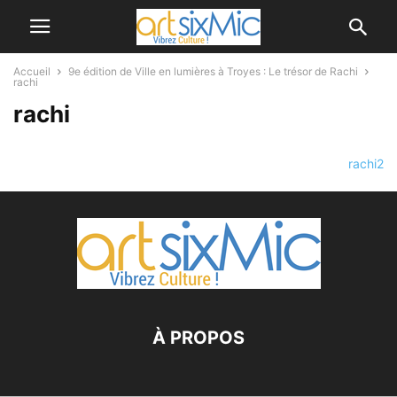
Accueil
9e édition de Ville en lumières à Troyes : Le trésor de Rachi
rachi
rachi
rachi2
À PROPOS