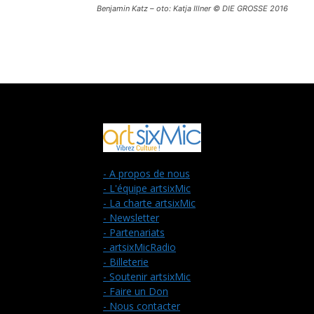
Benjamin Katz – oto: Katja Illner © DIE GROSSE 2016
- A propos de nous
- L'équipe artsixMic
- La charte artsixMic
- Newsletter
- Partenariats
- artsixMicRadio
- Billeterie
- Soutenir artsixMic
- Faire un Don
- Nous contacter