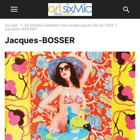
Accueil
36 artistes célèbrent les congés payés nés en 1936
Jacques-BOSSER
Jacques-BOSSER