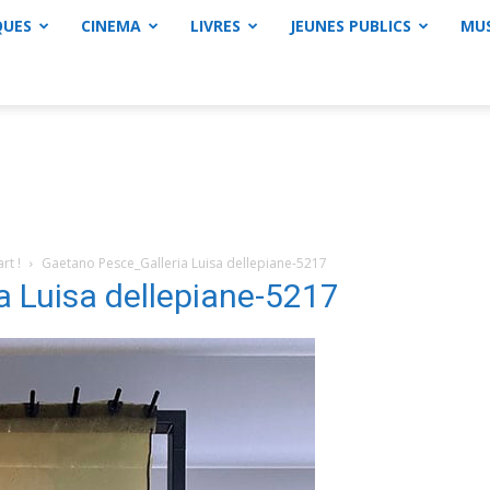
QUES
CINEMA
LIVRES
JEUNES PUBLICS
MU
rt !
Gaetano Pesce_Galleria Luisa dellepiane-5217
 Luisa dellepiane-5217