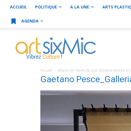
ACCUEIL
POLITIQUE
A LA UNE
ARTS PLASTI
AGENDA
artsixMic
Accueil
Milano Art Week 26, une semaine dédiée à l’a
Gaetano Pesce_Galleria