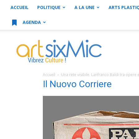
ACCUEIL
POLITIQUE
A LA UNE
ARTS PLASTI
AGENDA
artsixMic
Accueil
Una rete visibile. Lanfranco Baldi tra opere e
Il Nuovo Corriere