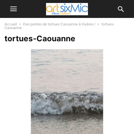
Accueil
Des pontes de tortues Caouanne à Hyères !
tortues-
Caouanne
tortues-Caouanne