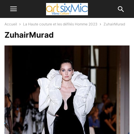
Accueil
La Haute couture et les défilés Homme 2023
ZuhairMurad
ZuhairMurad