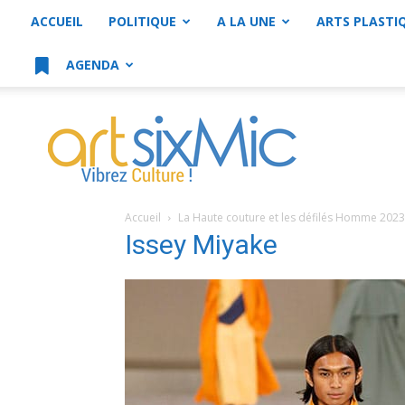
ACCUEIL
POLITIQUE
A LA UNE
ARTS PLASTI
AGENDA
artsixMic
Accueil
La Haute couture et les défilés Homme 2023
Issey Miyake