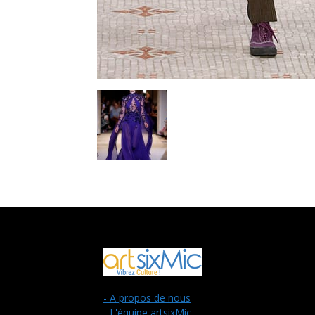
- A propos de nous
- L'équipe artsixMic