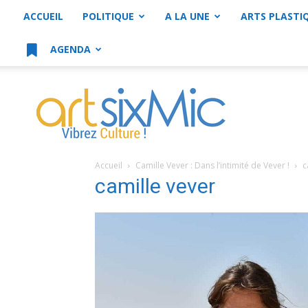
ACCUEIL
POLITIQUE
A LA UNE
ARTS PLASTI
AGENDA
artsixMic
Accueil
Camille Vever : Dans l’intimité de Vever !
c
camille vever