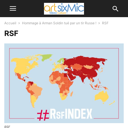
Accueil
Hommage à Arman Soldin tué par un tir Russe !
RSF
RSF
RSF