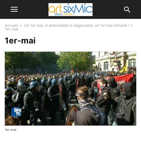
Accueil
Un 1er mai, ni amendable ni négociable, un 1er mai enfumé !
1er-mai
1er-mai
1er mai