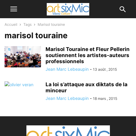
Accueil
Tags
Marisol touraine
marisol touraine
Marisol Touraine et Fleur Pellerin
soutiennent les artistes-auteurs
professionnels
Jean Marc Lebeaupin
-
13 août , 2015
La loi s’attaque aux diktats de la
minceur
Jean Marc Lebeaupin
-
18 mars , 2015