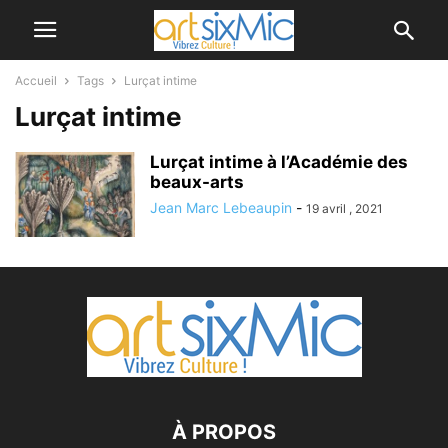
Accueil
Tags
Lurçat intime
Lurçat intime
Lurçat intime à l’Académie des
beaux-arts
Jean Marc Lebeaupin
-
19 avril , 2021
À PROPOS