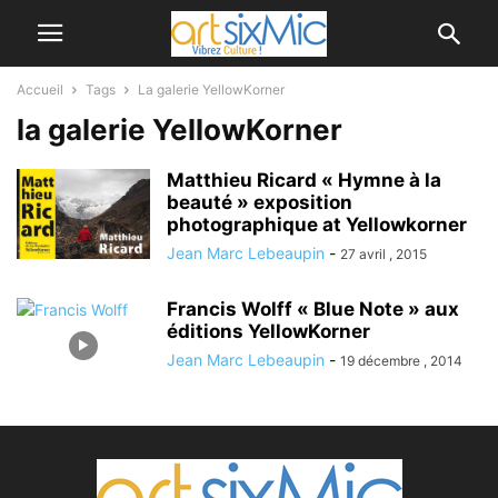
Accueil
Tags
La galerie YellowKorner
la galerie YellowKorner
Matthieu Ricard « Hymne à la
beauté » exposition
photographique at Yellowkorner
Jean Marc Lebeaupin
-
27 avril , 2015
Francis Wolff « Blue Note » aux
éditions YellowKorner
Jean Marc Lebeaupin
-
19 décembre , 2014