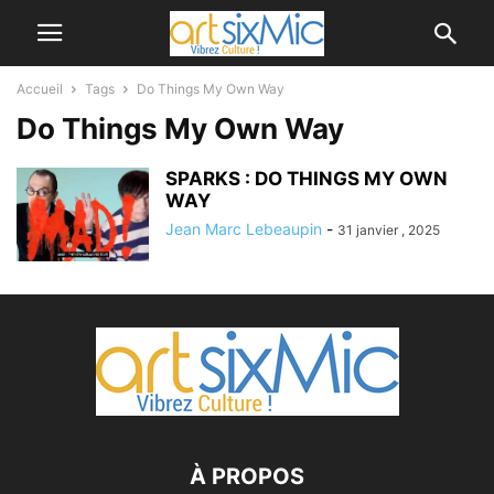
Accueil
Tags
Do Things My Own Way
Do Things My Own Way
SPARKS : DO THINGS MY OWN
WAY
Jean Marc Lebeaupin
-
31 janvier , 2025
À PROPOS