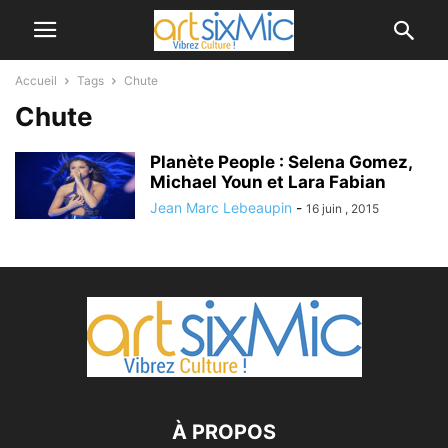
Accueil
Tags
Chute
Chute
Planète People : Selena Gomez,
Michael Youn et Lara Fabian
Jean Marc Lebeaupin
-
16 juin , 2015
À PROPOS