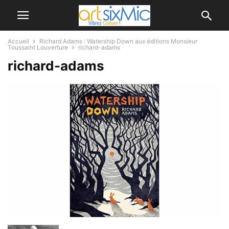
Accueil
Richard Adams : Watership Down aux éditions Monsieur
Toussaint Louverture
richard-adams
richard-adams