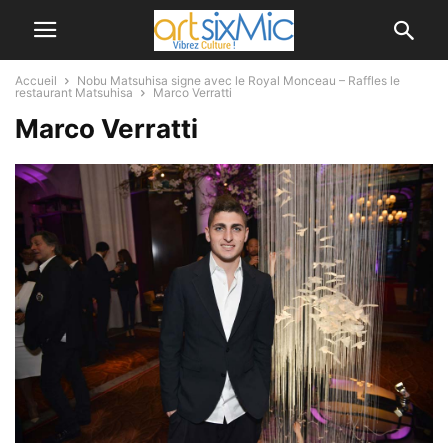
Accueil
Nobu Matsuhisa signe avec le Royal Monceau – Raffles le
restaurant Matsuhisa
Marco Verratti
Marco Verratti