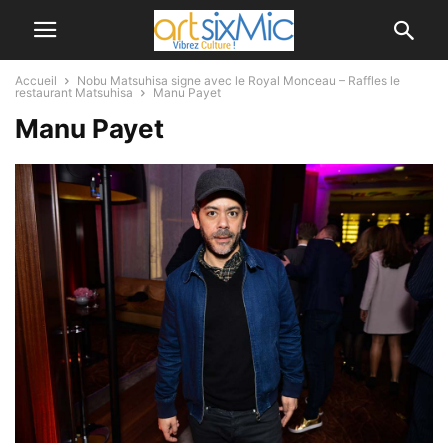
Accueil
Nobu Matsuhisa signe avec le Royal Monceau – Raffles le
restaurant Matsuhisa
Manu Payet
Manu Payet