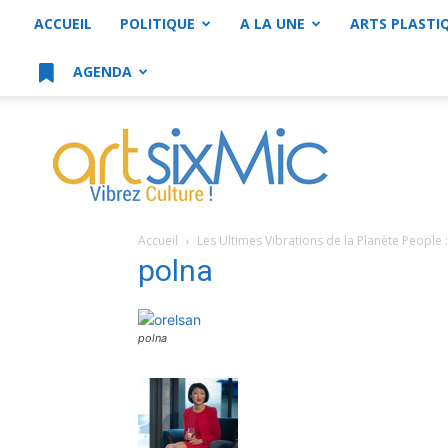
ACCUEIL
POLITIQUE
A LA UNE
ARTS PLASTI
AGENDA
artsixMic
Accueil
Les Ultimes Vibrations de la Planète People : 
polna
polna