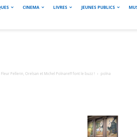
QUES
CINEMA
LIVRES
JEUNES PUBLICS
MU
Fleur Pellerin, Orelsan et Michel Polnareff font le buzz !
polna