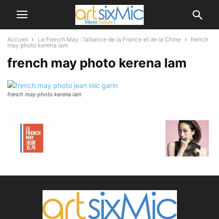
Accueil
Le French May : l’alliance de la France et de la Chine
french
may photo kerena lam
french may photo kerena lam
french may photo kerena lam