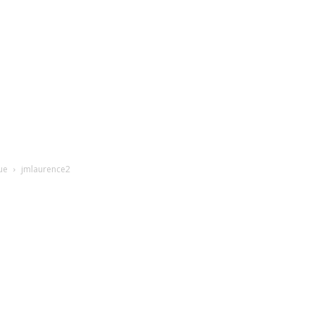
ue
jmlaurence2