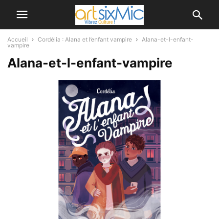
Accueil
Cordélia : Alana et l’enfant vampire
Alana-et-l-enfant-
vampire
Alana-et-l-enfant-vampire