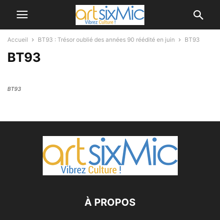
Accueil
BT93 : Trésor oublié des années 90 réédité en juin
BT93
BT93
BT93
À PROPOS