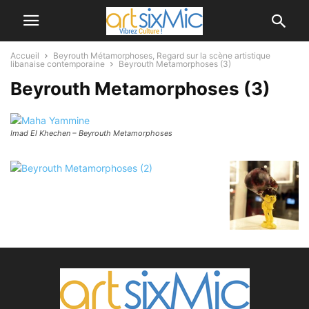
Accueil
Beyrouth Métamorphoses, Regard sur la scène artistique
libanaise contemporaine
Beyrouth Metamorphoses (3)
Beyrouth Metamorphoses (3)
Imad El Khechen – Beyrouth Metamorphoses