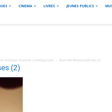
QUES
CINEMA
LIVRES
JEUNES PUBLICS
MU
ne artistique libanaise contemporaine
Beyrouth Metamorphoses (2)
es (2)