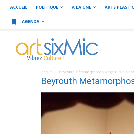
ACCUEIL
POLITIQUE
A LA UNE
ARTS PLASTI
AGENDA
artsixMic
Accueil
Beyrouth Métamorphoses, Regard sur la scè
Beyrouth Metamorphos