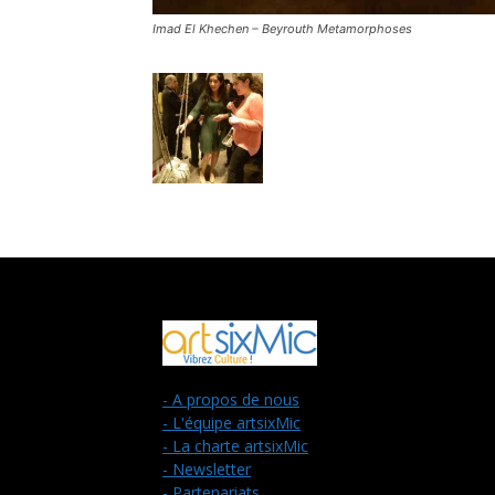
Imad El Khechen – Beyrouth Metamorphoses
- A propos de nous
- L'équipe artsixMic
- La charte artsixMic
- Newsletter
- Partenariats