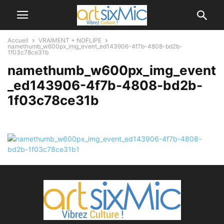
Accueil
VRAIMENT + NOFLIPE
namethumb_w600px_img_event_ed143906-4f7b-4808-bd2b-
1f03c78ce31b
namethumb_w600px_img_event
_ed143906-4f7b-4808-bd2b-
1f03c78ce31b