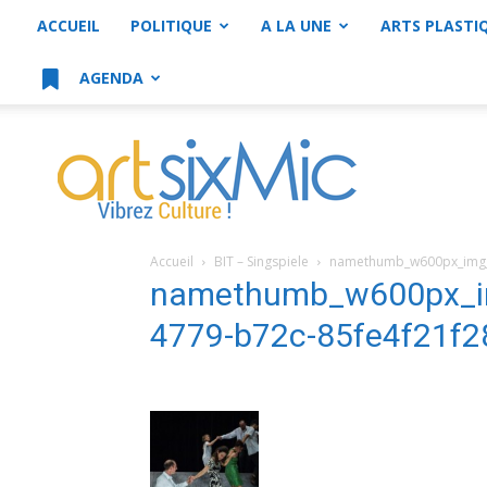
ACCUEIL
POLITIQUE
A LA UNE
ARTS PLASTI
AGENDA
artsixMic
Accueil
BIT – Singspiele
namethumb_w600px_img_e
namethumb_w600px_im
4779-b72c-85fe4f21f2