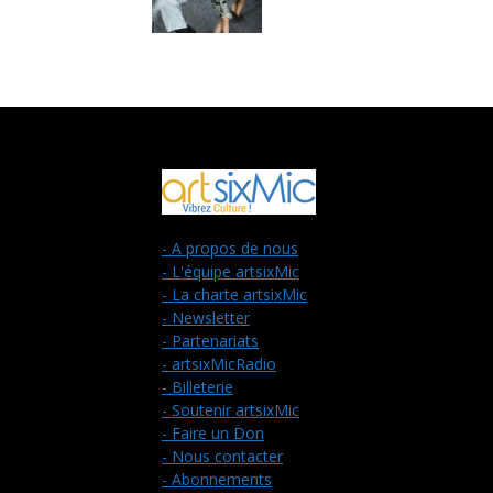
- A propos de nous
- L'équipe artsixMic
- La charte artsixMic
- Newsletter
- Partenariats
- artsixMicRadio
- Billeterie
- Soutenir artsixMic
- Faire un Don
- Nous contacter
- Abonnements