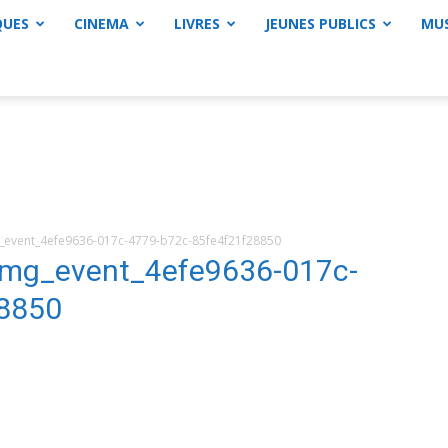
QUES
CINEMA
LIVRES
JEUNES PUBLICS
MU
vent_4efe9636-017c-4779-b72c-85fe4f21f28850
g_event_4efe9636-017c-
8850