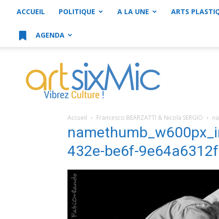
ACCUEIL
POLITIQUE
A LA UNE
ARTS PLASTI
AGENDA
artsixMic
Accueil
Francesco BEARZATTI & Nicola SERGIO
na
namethumb_w600px_i
432e-be6f-9e64a6312f