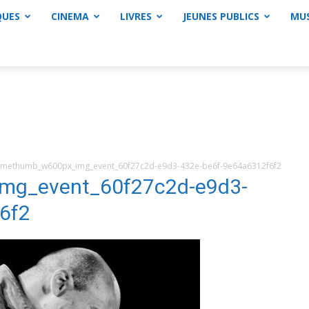
QUES
CINEMA
LIVRES
JEUNES PUBLICS
MU
methumb_w600px_img_event_60f27c2d-e9d3-432e-be6f-9e64a6312f6f2
mg_event_60f27c2d-e9d3-
6f2