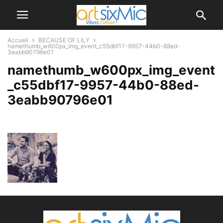
Accueil
BECAUSE OF LILY
namethumb_w600px_img_event_c55dbf17-9957-44b0-88ed-
3eabb90796e01
namethumb_w600px_img_event
_c55dbf17-9957-44b0-88ed-
3eabb90796e01