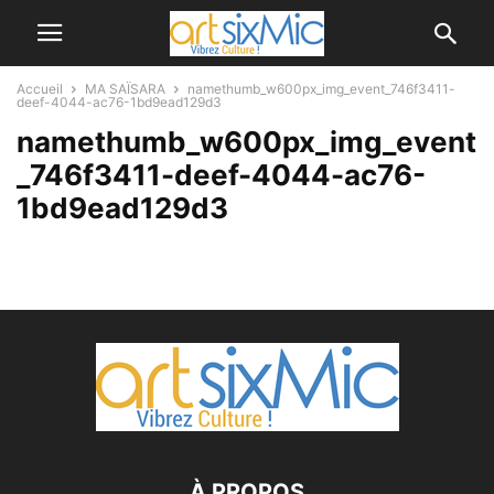
Accueil
MA SAÏSARA
namethumb_w600px_img_event_746f3411-
deef-4044-ac76-1bd9ead129d3
namethumb_w600px_img_event
_746f3411-deef-4044-ac76-
1bd9ead129d3
À PROPOS