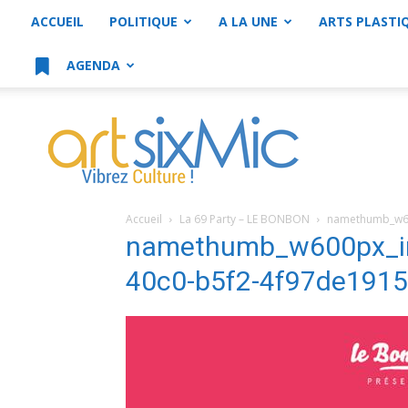
ACCUEIL
POLITIQUE
A LA UNE
ARTS PLASTI
AGENDA
artsixMic
Accueil
La 69 Party – LE BONBON
namethumb_w60
namethumb_w600px_im
40c0-b5f2-4f97de191