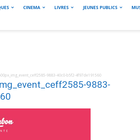
QUES
CINEMA
LIVRES
JEUNES PUBLICS
MU
0px_img_event_ceff2585-9883-40c0-b5f2-4f97de191560
g_event_ceff2585-9883-
560