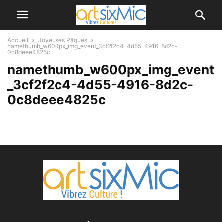
Accueil
Joyeuses Pâques
namethumb_w600px_img_event_3cf2f2c4-4d55-4916-8d2c-
0c8deee4825c
namethumb_w600px_img_event
_3cf2f2c4-4d55-4916-8d2c-
0c8deee4825c