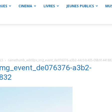
QUES
CINEMA
LIVRES
JEUNES PUBLICS
MU
LS
namethumb_w600px_img_event_de076376-a3b2-44c0-b405-09b9144188
mg_event_de076376-a3b2-
832