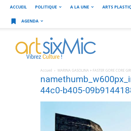
ACCUEIL
POLITIQUE
A LA UNE
ARTS PLASTI
AGENDA
artsixMic
Accueil
MARINA GASOLINA + FASTER GORE CORE GIR
namethumb_w600px_i
44c0-b405-09b914418