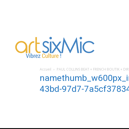
artsixMic
Accueil
PAUL COLLINS BEAT + FRENCH BOUTIK + DIR
namethumb_w600px_im
43bd-97d7-7a5cf3783