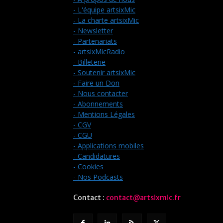
- L'équipe artsixMic
- La charte artsixMic
- Newsletter
- Partenariats
- artsixMicRadio
- Billeterie
- Soutenir artsixMic
- Faire un Don
- Nous contacter
- Abonnements
- Mentions Légales
- CGV
- CGU
- Applications mobiles
- Candidatures
- Cookies
- Nos Podcasts
Contact :
contact@artsixmic.fr