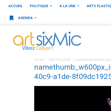
ACCUEIL
POLITIQUE
A LA UNE
ARTS PLASTI
AGENDA
artsixMic
Accueil
NOTTE (La Nuit)
namethumb_w600px_img_
namethumb_w600px_i
40c9-a1de-8f09dc192