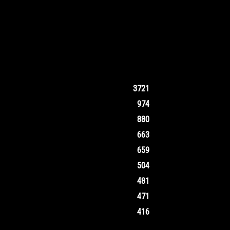
3721
974
880
663
659
504
481
471
416