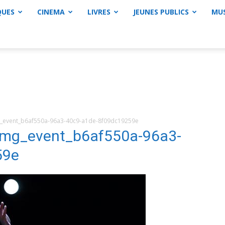
QUES
CINEMA
LIVRES
JEUNES PUBLICS
MU
event_b6af550a-96a3-40c9-a1de-8f09dc19259e
mg_event_b6af550a-96a3-
59e