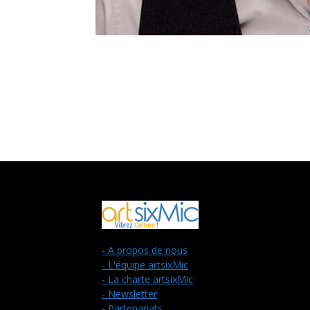
- A propos de nous
- L'équipe artsixMic
- La charte artsixMic
- Newsletter
- Partenariats