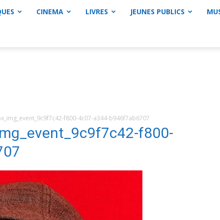
QUES
CINEMA
LIVRES
JEUNES PUBLICS
MU
_img_event_9c9f7c42-f800-4c07-a344-b946f7ab6707
g_event_9c9f7c42-f800-
707