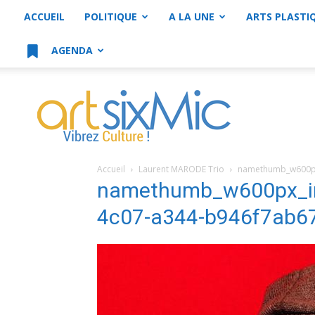
ACCUEIL
POLITIQUE
A LA UNE
ARTS PLASTI
AGENDA
artsixMic
Accueil
Laurent MARODE Trio
namethumb_w600px
namethumb_w600px_im
4c07-a344-b946f7ab6